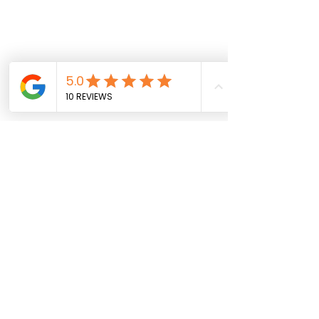
Wenn Sie bei uns ein Zimmer gebucht
haben, können Sie
zwischen 15:00-
18:00 Uhr einchecken
. Early-Check-In
ab 12:00 Uhr ist auf Anfrage und nach
Auslastung möglich.